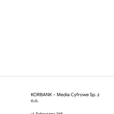
KORBANK – Media Cyfrowe Sp. z
o.o.
ul. Fabryczna 16K