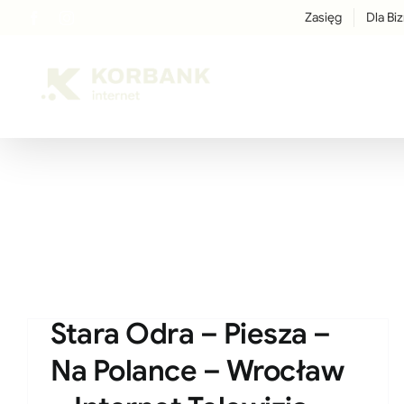
Przejdź
Zasięg
Dla Bi
Facebook
Instagram
LinkedIn
treści
do
zawartości
Stara Odra – Piesza –
Na Polance – Wrocław