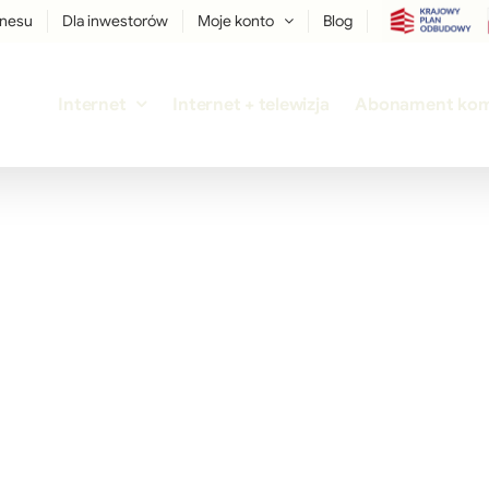
znesu
Dla inwestorów
Moje konto
Blog
Internet
Internet + telewizja
Abonament ko