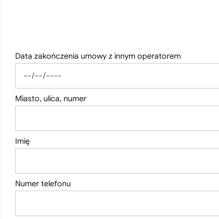
Zostaw kilka informacji, a skontaktujemy się 
Internet światłowodowy, jak skończy C
Data zakończenia umowy z innym operatorem
Miasto, ulica, numer
Imię
Numer telefonu