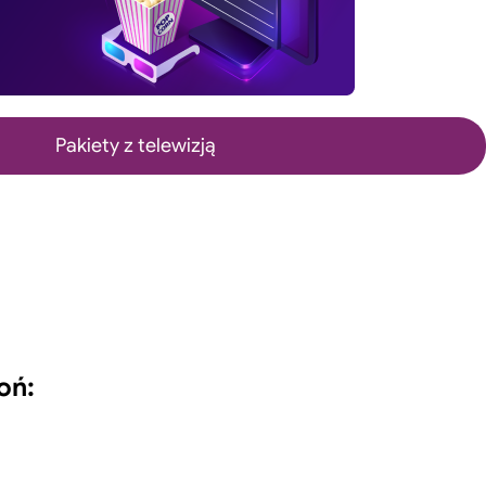
Pakiety z telewizją
oń: