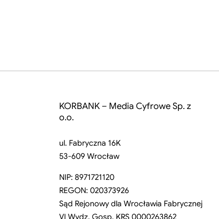
KORBANK – Media Cyfrowe Sp. z
o.o.
ul. Fabryczna 16K
53-609 Wrocław
NIP: 8971721120
REGON: 020373926
Sąd Rejonowy dla Wrocławia Fabrycznej
VI Wydz. Gosp. KRS 0000263862