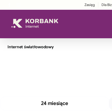
Przejdź
Zasięg
Dla Bi
Facebook
Instagram
LinkedIn
treści
do
zawartości
Internet światłowodowy
24 miesiące