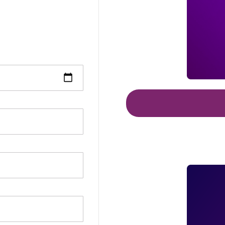
z Tobą z ofertą na
i się umowa.