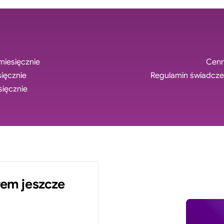
 miesięcznie
Cenn
sięcznie
Regulamin świadczen
sięcznie
em jeszcze