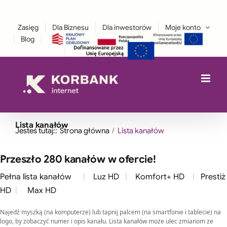
Przejdź
Facebook
Instagram
treści
LinkedIn
do
Zasięg
Dla Biznesu
Dla inwestorów
Moje konto
zawartości
Blog
Lista kanałów
Jesteś tutaj::
Strona główna
Lista kanałów
Przeszło 280 kanałów w ofercie!
Pełna lista kanałów
|
Luz HD
|
Komfort+ HD
|
Prestiż
HD
|
Max HD