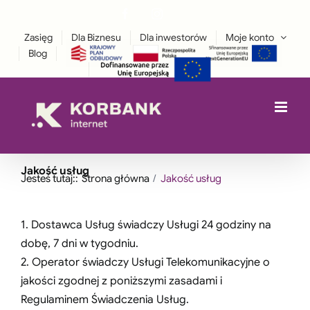
Przejdź
Facebook
Instagram
treści
LinkedIn
do
Zasięg
Dla Biznesu
Dla inwestorów
Moje konto
zawartości
Blog
Jakość usług
Jesteś tutaj::
Strona główna
Jakość usług
1. Dostawca Usług świadczy Usługi 24 go­dziny na
dobę, 7 dni w tygodniu.
2. Operator świadczy Usługi Telekomunikacyjne o
jakości zgodnej z poniższymi zasadami i
Regulaminem Świadczenia Usług.