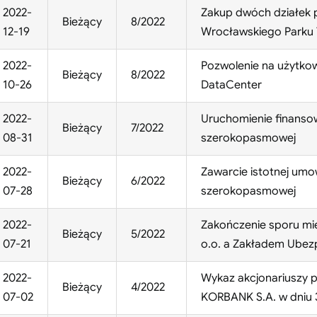
2022-
Zakup dwóch działek 
Bieżący
8/2022
12-19
Wrocławskiego Parku
2022-
Pozwolenie na użytk
Bieżący
8/2022
10-26
DataCenter
2022-
Uruchomienie finansow
Bieżący
7/2022
08-31
szerokopasmowej
2022-
Zawarcie istotnej umo
Bieżący
6/2022
07-28
szerokopasmowej
2022-
Zakończenie sporu mi
Bieżący
5/2022
07-21
o.o. a Zakładem Ubez
2022-
Wykaz akcjonariuszy p
Bieżący
4/2022
07-02
KORBANK S.A. w dniu 