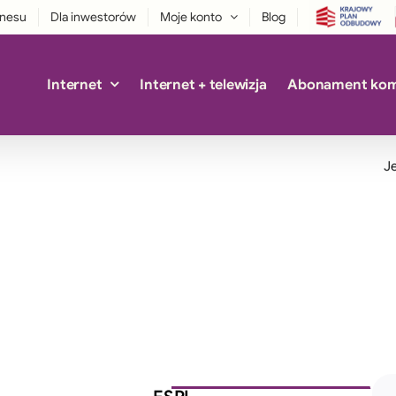
znesu
Dla inwestorów
Moje konto
Blog
Internet
Internet + telewizja
Abonament ko
Je