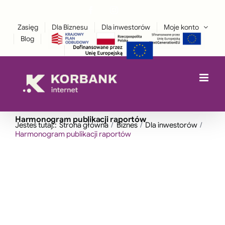
Przejdź
Facebook
Instagram
treści
LinkedIn
do
Zasięg
Dla Biznesu
Dla inwestorów
Moje konto
zawartości
Blog
Harmonogram publikacji raportów
Jesteś tutaj::
Strona główna
Biznes
Dla inwestorów
Harmonogram publikacji raportów