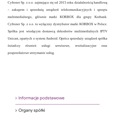
Cyfroner Sp. z o.o. zajmująca się od 2015 roku działalnością handlową
– zakupem i sprzedażą
urządzeń telekomunikacyjnych i sprzętu
multimedialnego, głównie marki KORBOX dla grupy
Korbank.
Cyfroner Sp. z o.o. to wyłączny dystrybutor marki KORBOX w Polsce.
Spółka jest
wiodącym dostawcą dekoderów multimedialnych IPTV
Unicast, opartych o system Android.
Oprócz sprzedaży urządzeń spółka
świadczy również usługi serwisowe, rewitalizacyjne oraz
posprzedażowe utrzymanie usług.
Informacje podstawowe
Organy spółki