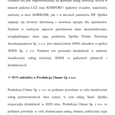
Podmiot ten jest odpowiedzialny za sprzedaż usług telewizji AVIOS w
ramach pakietu LUZ oraz
KOMFORT+ (pakiety socjalne, najniższe),
zarówno w sieci KORBANK, jak i w sieciach partnerów
ISP. Spółka
zajmuje się również dzierżawą i serwisem sprzętu dla operatorów.
Emitent w
osobnym raporcie przedstawia dane skonsolidowane,
uwzględniające dane tego podmiotu.
Spółka Polska Telewizja
Szerokopasmowa Sp. z o.o. jest właścicielem 100% udziałów w spółce
AVIOS Sp. z o.o. Podmiot ten prowadzi działalność w zakresie
świadczenia usług telewizji
AVIOS w pakietach płatnych i
dodatkowych.
➢
95% udziałów w Produkcja Chmur Sp. z o.o.
Produkcja Chmur Sp. z o.o. to podmiot powołany w celu świadczenia
usług przetworzonych data center, w tym usług XaaS. Spółka
rozpoczęła działalność w 2020 roku. Produkcja Chmur Sp. z o.o. to
podmiot powstały w celu dostarczania usług chmury publicznej typu