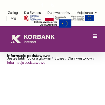
Przejdź
Facebook
Instagram
treści
LinkedIn
do
Zasięg
Dla Biznesu
Dla inwestorów
Moje konto
zawartości
Blog
Informacje podstawowe
Jesteś tutaj::
Strona główna
Biznes
Dla inwestorów
Informacje podstawowe