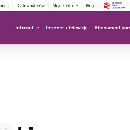
znesu
Dla inwestorów
Moje konto
Blog
Internet
Internet + telewizja
Abonament ko