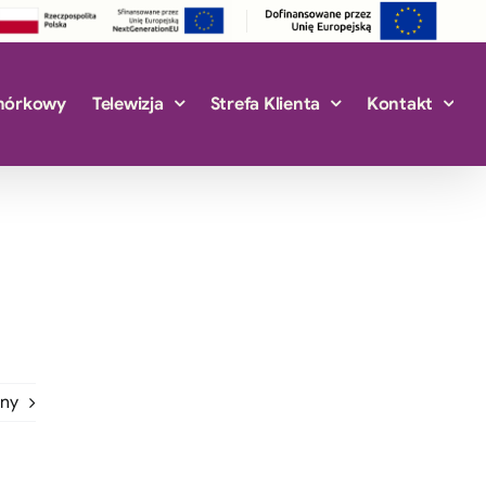
mórkowy
Telewizja
Strefa Klienta
Kontakt
jny