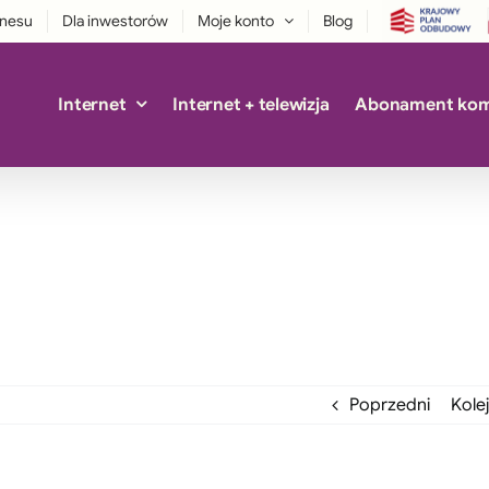
znesu
Dla inwestorów
Moje konto
Blog
Internet
Internet + telewizja
Abonament ko
Poprzedni
Kole