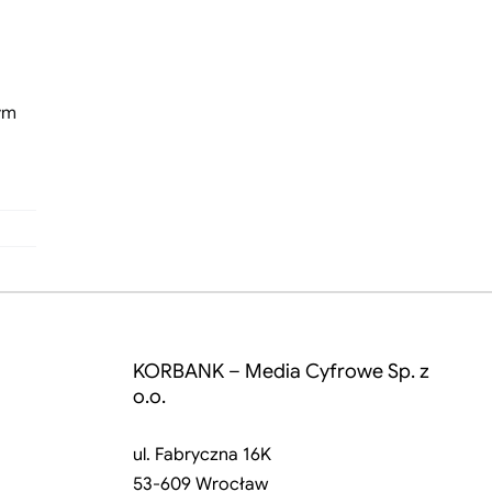
ym
KORBANK – Media Cyfrowe Sp. z
o.o.
ul. Fabryczna 16K
53-609 Wrocław