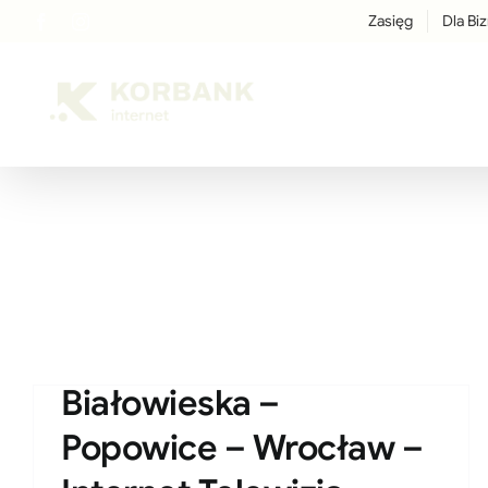
Przejdź
Zasięg
Dla Bi
Facebook
Instagram
LinkedIn
treści
do
zawartości
Białowieska –
Popowice – Wrocław –