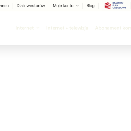
znesu
Dla inwestorów
Moje konto
Blog
Internet
Internet + telewizja
Abonament ko