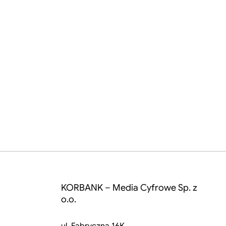
KORBANK – Media Cyfrowe Sp. z
o.o.
ul. Fabryczna 16K