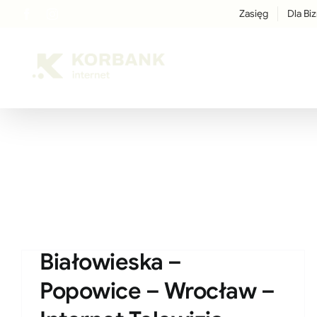
Przejdź
Zasięg
Dla Bi
Facebook
Instagram
LinkedIn
treści
do
zawartości
Białowieska –
Popowice – Wrocław –