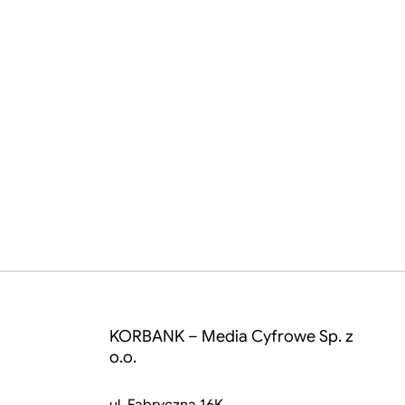
KORBANK – Media Cyfrowe Sp. z
o.o.
ul. Fabryczna 16K