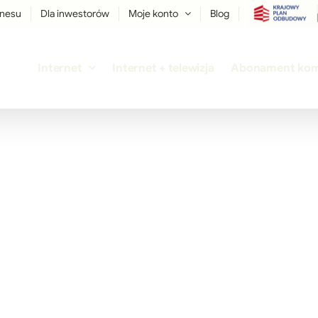
znesu
Dla inwestorów
Moje konto
Blog
Internet
Internet + telewizja
Abonament ko