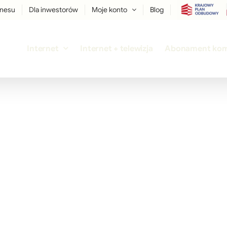
znesu
Dla inwestorów
Moje konto
Blog
Internet
Internet + telewizja
Abonament ko