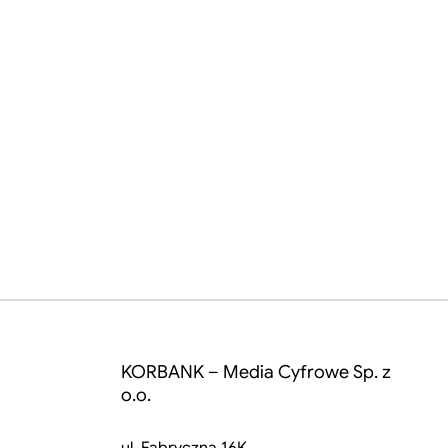
KORBANK – Media Cyfrowe Sp. z
o.o.
ul. Fabryczna 16K