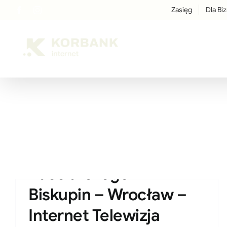
Przejdź
Zasięg
Dla Bi
Facebook
Instagram
LinkedIn
treści
do
zawartości
Bacciarellego –
Biskupin – Wrocław –
Internet Telewizja