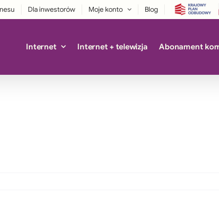
znesu
Dla inwestorów
Moje konto
Blog
Internet
Internet + telewizja
Abonament ko