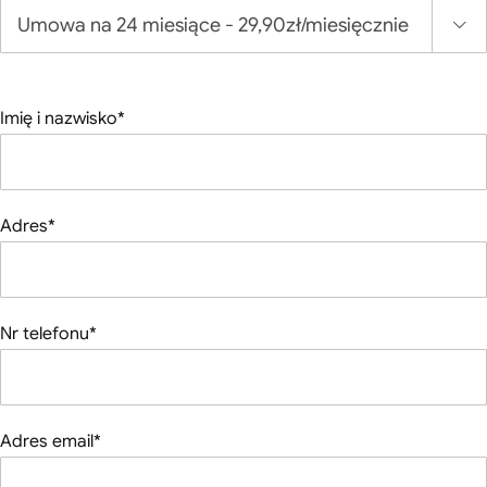

Imię i nazwisko*
Adres*
Nr telefonu*
Adres email*