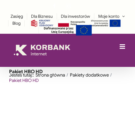
Przejdź
Facebook
Instagram
treści
LinkedIn
do
Zasięg
Dla Biznesu
Dla inwestorów
Moje konto
zawartości
Blog
Pakiet HBO HD
Jesteś tutaj::
Strona główna
Pakiety dodatkowe
Pakiet HBO HD