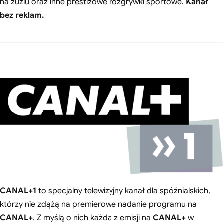
na żużlu oraz inne prestiżowe rozgrywki sportowe.
Kanał
bez reklam.
CANAL+1
to specjalny telewizyjny kanał dla spóźnialskich,
którzy nie zdążą na premierowe nadanie programu na
CANAL+
. Z myślą o nich każda z emisji na
CANAL+
w