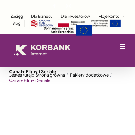
Przejdź
Facebook
Instagram
treści
LinkedIn
do
Zasięg
Dla Biznesu
Dla inwestorów
Moje konto
zawartości
Blog
Canal+ Filmy i Seriale
Jesteś tutaj::
Strona główna
Pakiety dodatkowe
Canal+ Filmy i Seriale