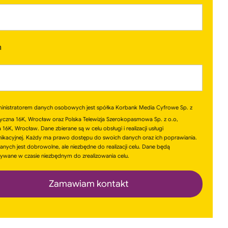
n
inistratorem danych osobowych jest spółka Korbank Media Cyfrowe Sp. z
ryczna 16K, Wrocław oraz Polska Telewizja Szerokopasmowa Sp. z o.o,
16K, Wrocław. Dane zbierane są w celu obsługi i realizacji usługi
ikacyjnej. Każdy ma prawo dostępu do swoich danych oraz ich poprawiania.
anych jest dobrowolne, ale niezbędne do realizacji celu. Dane będą
wane w czasie niezbędnym do zrealizowania celu.