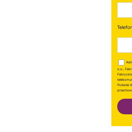
Telefo
Adm
o.o., Fab
Fabryczna 
telekomun
Podanie d
przechowy