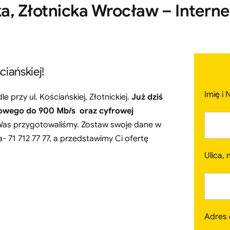
a, Złotnicka Wrocław – Interne
ciańskiej!
Imię i
e przy ul. Kościańskiej, Złotnickiej.
Już dziś
owego do 900 Mb/s oraz cyfrowej
la Was przygotowaliśmy. Zostaw swoje dane w
 71 712 77 77, a przedstawimy Ci ofertę
Ulica,
Adres 