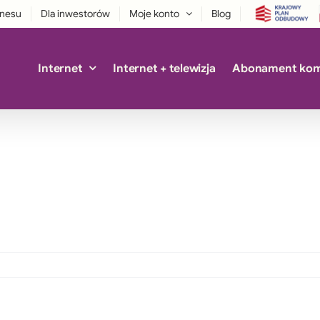
znesu
Dla inwestorów
Moje konto
Blog
Internet
Internet + telewizja
Abonament ko