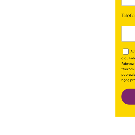
Telef
Ad
o.o., Fa
Fabryczna
telekomu
poprawia
będą prz