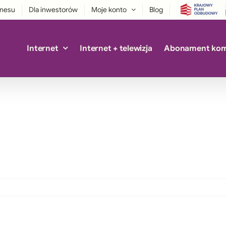
znesu
Dla inwestorów
Moje konto
Blog
Internet
Internet + telewizja
Abonament ko