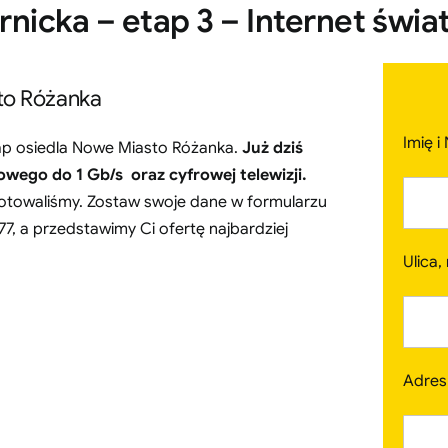
icka – etap 3 – Internet świa
sto Różanka
Imię i
tap osiedla Nowe Miasto Różanka.
Już dziś
ego do 1 Gb/s oraz cyfrowej telewizji.
ygotowaliśmy. Zostaw swoje dane w formularzu
77, a przedstawimy Ci ofertę najbardziej
Ulica,
Adres