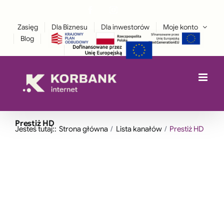
Przejdź
Facebook
Instagram
treści
LinkedIn
do
Zasięg
Dla Biznesu
Dla inwestorów
Moje konto
zawartości
Blog
Prestiż HD
Jesteś tutaj::
Strona główna
Lista kanałów
Prestiż HD