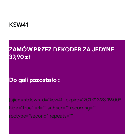
KSW41
ZAMÓW PRZEZ DEKODER ZA JEDYNE
39,90 zł
Do gali pozostało :
[ujicountdown id=”ksw41″ expire=”2017/12/23 19:00″
hide=”true” url=”” subscr=”” recurring=””
rectype=”second” repeats=””]