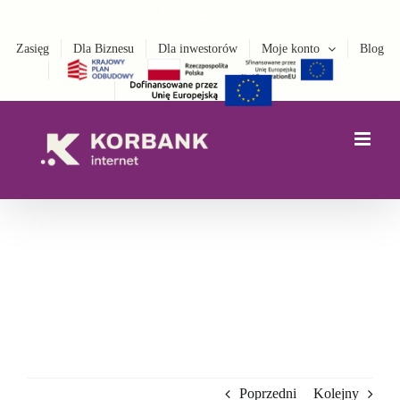
do
Przejdź
Facebook
Instagram
treści
LinkedIn
do
Zasięg
Dla Biznesu
Dla inwestorów
Moje konto
Blog
zawartości
Poprzedni
Kolejny