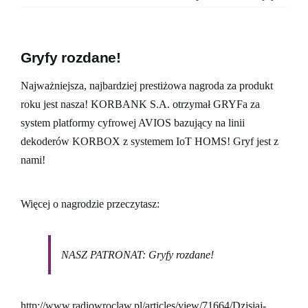
Gryfy rozdane!
Najważniejsza, najbardziej prestiżowa nagroda za produkt
roku jest nasza! KORBANK S.A. otrzymał GRYFa za
system platformy cyfrowej AVIOS bazujący na linii
dekoderów KORBOX z systemem IoT HOMS! Gryf jest z
nami!
Więcej o nagrodzie przeczytasz:
NASZ PATRONAT: Gryfy rozdane!
http://www.radiowroclaw.pl/articles/view/71664/Dzisiaj-