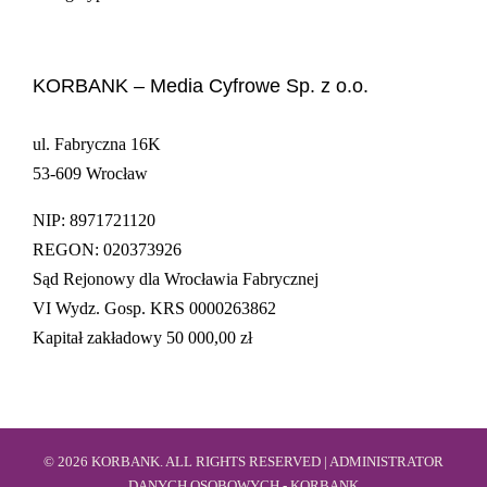
KORBANK – Media Cyfrowe Sp. z o.o.
ul. Fabryczna 16K
53-609 Wrocław
NIP: 8971721120
REGON: 020373926
Sąd Rejonowy dla Wrocławia Fabrycznej
VI Wydz. Gosp. KRS 0000263862
Kapitał zakładowy 50 000,00 zł
© 2026 KORBANK. ALL RIGHTS RESERVED | ADMINISTRATOR
DANYCH OSOBOWYCH - KORBANK