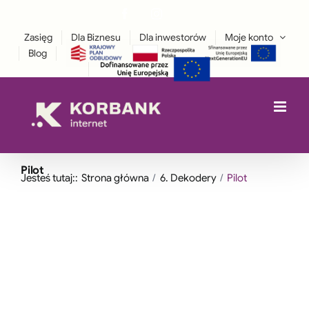
Przejdź
Facebook
Instagram
treści
LinkedIn
do
Zasięg
Dla Biznesu
Dla inwestorów
Moje konto
zawartości
Blog
Pilot
Jesteś tutaj::
Strona główna
6. Dekodery
Pilot