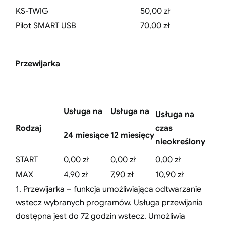
KS-TWIG
50,00 zł
Pilot SMART USB
70,00 zł
Przewijarka
Usługa na
Usługa na
Usługa na
Rodzaj
czas
24 miesiące
12 miesięcy
nieokreślony
START
0,00 zł
0,00 zł
0,00 zł
MAX
4,90 zł
7,90 zł
10,90 zł
1. Przewijarka – funkcja umożliwiająca odtwarzanie
wstecz wybranych programów. Usługa przewijania
dostępna jest do 72 godzin wstecz. Umożliwia