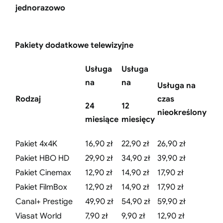
jednorazowo
Pakiety dodatkowe telewizyjne
Usługa
Usługa
na
na
Usługa na
Rodzaj
czas
24
12
nieokreślony
miesiące
miesięcy
Pakiet 4x4K
16,90 zł
22,90 zł
26,90 zł
Pakiet HBO HD
29,90 zł
34,90 zł
39,90 zł
Pakiet Cinemax
12,90 zł
14,90 zł
17,90 zł
Pakiet FilmBox
12,90 zł
14,90 zł
17,90 zł
Canal+ Prestige
49,90 zł
54,90 zł
59,90 zł
Viasat World
7,90 zł
9,90 zł
12,90 zł