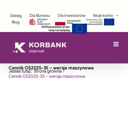
Przejdź
Facebook
Instagram
treści
LinkedIn
do
Zasięg
Dla Biznesu
Dla inwestorów
Moje konto
zawartości
Blog
Cennik OS2025-35 – wersja maszynowa
Jesteś tutaj::
Strona główna
Cennik OS2025-35 – wersja maszynowa