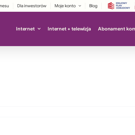
znesu
Dla inwestorów
Moje konto
Blog
Internet
Internet + telewizja
Abonament ko