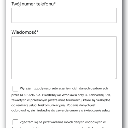
Twój numer telefonu*
Wiadomość*
Wyrażam zgodę na przetwarzanie moich danych osobowych
przez KORBANK S.A. z siedzibą we Wrocławiu przy ul. Fabrycznej 16K,
zawartych w przesłanym przeze mnie formularzu, które są niezbędne
do realizacji usługi telekomunikacyjnej. Podanie danych jest
dobrowolne, ale niezbędne do zawarcia umowy o świadczenie usług.
Zgadzam się na przetwarzanie moich danych osobowych w