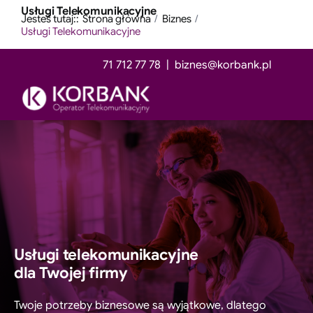
Przejdź
Usługi Telekomunikacyjne
treści
Jesteś tutaj::
Strona główna
Biznes
do
Usługi Telekomunikacyjne
zawartości
71 712 77 78 |
biznes@korbank.pl
Toggle
Navigati
Usługi telekomunikacyjne
Usługi Data Center
Usługi operatorskie
Usługi telekomunikacyjne
dla Twojej firmy
Telewizja cyfrowa
Twoje potrzeby biznesowe są wyjątkowe, dlatego