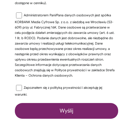
dostępne w cenniku).
Administratorem Pani/Pana danych osobowych jest spółka
KORBANK Media Cyfrowe Sp. z o.o. z siedzibą we Wrocławiu (53-
609) przy ul. Fabrycznej 16K. Dane osobowe są przetwarzane w
celu podjęcia działań zmierzających do zawarcia umowy (art. 6 ust.
1 lit. b RODO). Podanie danych jest dobrowolne, ale niezbędne do
zawarcia umowy i realizacji usługi telekomunikacyjnej. Dane
osobowe będą przechowywane przez okres realizacji umowy, a
następnie przed okres wynikający z obowiązków prawnych oraz
upływu okresu przedawnienia ewentualnych roszczeń stron.
Szczegółowe informacje dotyczące przetwarzania danych
osobowych znajdują się w Polityce prywatności i w zakładce Strefa
Klienta – Ochrona danych osobowych.
Zapoznałem się z
polityką prywatności
i akceptuję jej
warunki.