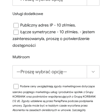
Usługi dodatkowe
Publiczny adres IP - 10 zł/mies.
Łącze symetryczne - 10 zł/mies. - jestem
zainteresowany/a, proszę o potwierdzenie
dostępności
Multiroom

Podane ceny uwzględniają zgody marketingowe dotyczące
szeroko pojętego marketingu usług i produktów spółek z Grupy
KORBANK oraz podmiotów współpracujących z Grupą KORBANK
(12 zł). Zgody udzielane są przez Panią/Pana podczas podpisania
umowy. Zgoda może być w każdym czasie wycofana przez
Abonenta na zasadach określonych w umowie. (szczegóły