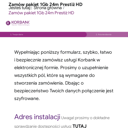
Przejdź
Zamów pakiet 1Gb 24m Prestiż HD
treści
Jesteś tutaj::
Strona główna
do
Zamów pakiet 1Gb 24m Prestiż HD
zawartości
Wypełniając poniższy formularz, szybko, łatwo
i bezpiecznie zamówisz usługi Korbank w
elektronicznej formie. Prosimy o uzupełnienie
wszystkich pól, które są wymagane do
stworzenia zamówienia. Dbając o
bezpieczeństwo Twoich danych połączenie jest
szyfrowane.
Adres instalacji
Uwaga! prosimy o dokładne
TUTAJ
sprawdzanie dostępności usług: