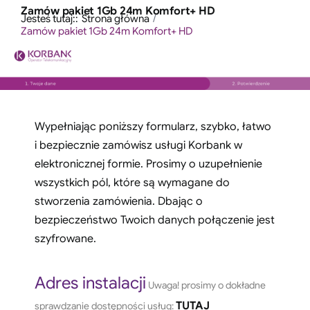
Przejdź
Zamów pakiet 1Gb 24m Komfort+ HD
treści
Jesteś tutaj::
Strona główna
do
Zamów pakiet 1Gb 24m Komfort+ HD
zawartości
Wypełniając poniższy formularz, szybko, łatwo
i bezpiecznie zamówisz usługi Korbank w
elektronicznej formie. Prosimy o uzupełnienie
wszystkich pól, które są wymagane do
stworzenia zamówienia. Dbając o
bezpieczeństwo Twoich danych połączenie jest
szyfrowane.
Adres instalacji
Uwaga! prosimy o dokładne
TUTAJ
sprawdzanie dostępności usług: