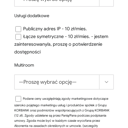
Usługi dodatkowe
Publiczny adres IP - 10 zł/mies.
Łącze symetryczne - 10 zł/mies. - jestem
zainteresowany/a, proszę o potwierdzenie
dostępności
Multiroom

Podane ceny uwzględniają zgody marketingowe dotyczące
szeroko pojętego marketingu usług i produktów spółek z Grupy
KORBANK oraz podmiotów współpracujących z Grupą KORBANK
(12 zł). Zgody udzielane są przez Panią/Pana podczas podpisania
umowy. Zgoda może być w każdym czasie wycofana przez
Abonenta na zasadach określonych w umowie. (szczegóły