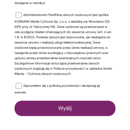
dostępne w cenniku).
Administratorem Pani/Pana danych osobowych jest spółka
KORBANK Media Cyfrowe Sp. z o.o. z siedzibą we Wrocławiu (53-
609) przy ul. Fabrycznej 16K. Dane osobowe są przetwarzane w
celu podjęcia działań zmierzających do zawarcia umowy (art. 6 ust.
1 lit. b RODO). Podanie danych jest dobrowolne, ale niezbędne do
zawarcia umowy i realizacji usługi telekomunikacyjnej. Dane
osobowe będą przechowywane przez okres realizacji umowy, a
następnie przed okres wynikający z obowiązków prawnych oraz
upływu okresu przedawnienia ewentualnych roszczeń stron.
Szczegółowe informacje dotyczące przetwarzania danych
osobowych znajdują się w Polityce prywatności i w zakładce Strefa
Klienta – Ochrona danych osobowych.
Zapoznałem się z
polityką prywatności
i akceptuję jej
warunki.