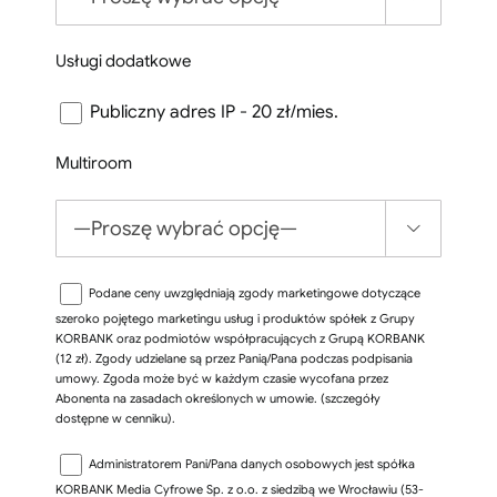
Usługi dodatkowe
Publiczny adres IP - 20 zł/mies.
Multiroom

Podane ceny uwzględniają zgody marketingowe dotyczące
szeroko pojętego marketingu usług i produktów spółek z Grupy
KORBANK oraz podmiotów współpracujących z Grupą KORBANK
(12 zł). Zgody udzielane są przez Panią/Pana podczas podpisania
umowy. Zgoda może być w każdym czasie wycofana przez
Abonenta na zasadach określonych w umowie. (szczegóły
dostępne w cenniku).
Administratorem Pani/Pana danych osobowych jest spółka
KORBANK Media Cyfrowe Sp. z o.o. z siedzibą we Wrocławiu (53-