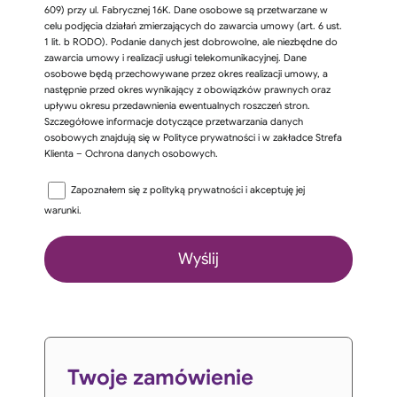
609) przy ul. Fabrycznej 16K. Dane osobowe są przetwarzane w
celu podjęcia działań zmierzających do zawarcia umowy (art. 6 ust.
1 lit. b RODO). Podanie danych jest dobrowolne, ale niezbędne do
zawarcia umowy i realizacji usługi telekomunikacyjnej. Dane
osobowe będą przechowywane przez okres realizacji umowy, a
następnie przed okres wynikający z obowiązków prawnych oraz
upływu okresu przedawnienia ewentualnych roszczeń stron.
Szczegółowe informacje dotyczące przetwarzania danych
osobowych znajdują się w Polityce prywatności i w zakładce Strefa
Klienta – Ochrona danych osobowych.
Zapoznałem się z
polityką prywatności
i akceptuję jej
warunki.
Twoje zamówienie