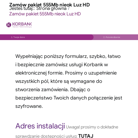
Przejdź
Zamów pakiet 555Mb nieok Luz HD
treści
Jesteś tutaj::
Strona główna
do
Zamów pakiet 555Mb nieok Luz HD
zawartości
Wypełniając poniższy formularz, szybko, łatwo
i bezpiecznie zamówisz usługi Korbank w
elektronicznej formie. Prosimy o uzupełnienie
wszystkich pól, które są wymagane do
stworzenia zamówienia. Dbając o
bezpieczeństwo Twoich danych połączenie jest
szyfrowane.
Adres instalacji
Uwaga! prosimy o dokładne
TUTAJ
sprawdzanie dostępności usług: