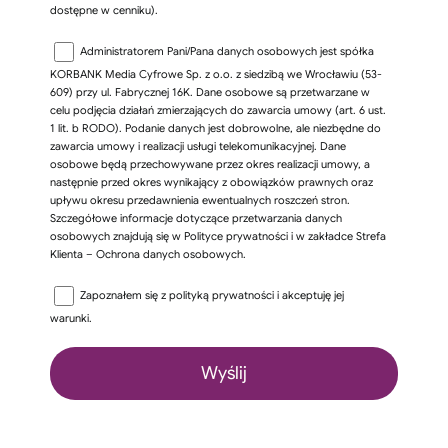
dostępne w cenniku).
Administratorem Pani/Pana danych osobowych jest spółka
KORBANK Media Cyfrowe Sp. z o.o. z siedzibą we Wrocławiu (53-
609) przy ul. Fabrycznej 16K. Dane osobowe są przetwarzane w
celu podjęcia działań zmierzających do zawarcia umowy (art. 6 ust.
1 lit. b RODO). Podanie danych jest dobrowolne, ale niezbędne do
zawarcia umowy i realizacji usługi telekomunikacyjnej. Dane
osobowe będą przechowywane przez okres realizacji umowy, a
następnie przed okres wynikający z obowiązków prawnych oraz
upływu okresu przedawnienia ewentualnych roszczeń stron.
Szczegółowe informacje dotyczące przetwarzania danych
osobowych znajdują się w Polityce prywatności i w zakładce Strefa
Klienta – Ochrona danych osobowych.
Zapoznałem się z
polityką prywatności
i akceptuję jej
warunki.