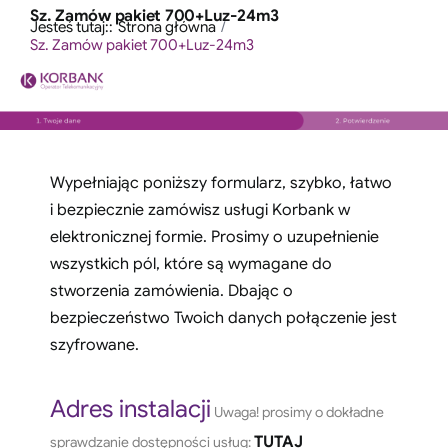
Przejdź
Sz. Zamów pakiet 700+Luz-24m3
treści
Jesteś tutaj::
Strona główna
do
Sz. Zamów pakiet 700+Luz-24m3
zawartości
Wypełniając poniższy formularz, szybko, łatwo
i bezpiecznie zamówisz usługi Korbank w
elektronicznej formie. Prosimy o uzupełnienie
wszystkich pól, które są wymagane do
stworzenia zamówienia. Dbając o
bezpieczeństwo Twoich danych połączenie jest
szyfrowane.
Adres instalacji
Uwaga! prosimy o dokładne
TUTAJ
sprawdzanie dostępności usług: