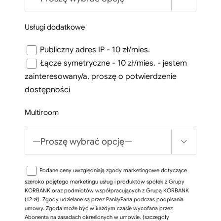
Usługi dodatkowe
Publiczny adres IP - 10 zł/mies.
Łącze symetryczne - 10 zł/mies. - jestem
zainteresowany/a, proszę o potwierdzenie
dostępności
Multiroom

Podane ceny uwzględniają zgody marketingowe dotyczące
szeroko pojętego marketingu usług i produktów spółek z Grupy
KORBANK oraz podmiotów współpracujących z Grupą KORBANK
(12 zł). Zgody udzielane są przez Panią/Pana podczas podpisania
umowy. Zgoda może być w każdym czasie wycofana przez
Abonenta na zasadach określonych w umowie. (szczegóły