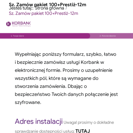
Przejdź
Sz. Zamów pakiet 100+Prestiż-12m
treści
Jesteś tutaj::
Strona główna
do
Sz. Zamów pakiet 100+Prestiż-12m
zawartości
Wypełniając poniższy formularz, szybko, łatwo
i bezpiecznie zamówisz usługi Korbank w
elektronicznej formie. Prosimy o uzupełnienie
wszystkich pól, które są wymagane do
stworzenia zamówienia. Dbając o
bezpieczeństwo Twoich danych połączenie jest
szyfrowane.
Adres instalacji
Uwaga! prosimy o dokładne
TUTAJ
sprawdzanie dostępności usług: