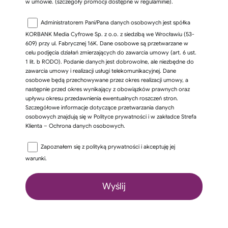
w umowie. (szczegóły promocji dostępne w regulaminie).
Administratorem Pani/Pana danych osobowych jest spółka
KORBANK Media Cyfrowe Sp. z o.o. z siedzibą we Wrocławiu (53-
609) przy ul. Fabrycznej 16K. Dane osobowe są przetwarzane w
celu podjęcia działań zmierzających do zawarcia umowy (art. 6 ust.
1 lit. b RODO). Podanie danych jest dobrowolne, ale niezbędne do
zawarcia umowy i realizacji usługi telekomunikacyjnej. Dane
osobowe będą przechowywane przez okres realizacji umowy, a
następnie przed okres wynikający z obowiązków prawnych oraz
upływu okresu przedawnienia ewentualnych roszczeń stron.
Szczegółowe informacje dotyczące przetwarzania danych
osobowych znajdują się w Polityce prywatności i w zakładce Strefa
Klienta – Ochrona danych osobowych.
Zapoznałem się z
polityką prywatności
i akceptuję jej
warunki.