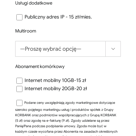
Usługi dodatkowe
Publiczny adres IP - 15 zł/mies.
Multiroom

Abonament komórkowy
Internet mobilny 10GB-15 zł
Internet mobilny 20GB-20 zł
Podane ceny uwzględniają zgody marketingowe dotyczące
szeroko pojętego marketingu usług i produktów spółek z Grupy
KORBANK oraz podmiotów współpracujących z Grupą KORBANK
(5 zł) oraz zgodę na e-fakturę (9 zł). Zgody udzielane są przez
Panią/Pana podczas podpisania umowy. Zgoda może być w
każdym czasie wycofana przez Abonenta na zasadach określonych