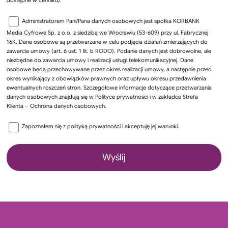
Administratorem Pani/Pana danych osobowych jest spółka KORBANK
Media Cyfrowe Sp. z o.o. z siedzibą we Wrocławiu (53-609) przy ul. Fabrycznej
16K. Dane osobowe są przetwarzane w celu podjęcia działań zmierzających do
zawarcia umowy (art. 6 ust. 1 lit. b RODO). Podanie danych jest dobrowolne, ale
niezbędne do zawarcia umowy i realizacji usługi telekomunikacyjnej. Dane
osobowe będą przechowywane przez okres realizacji umowy, a następnie przed
okres wynikający z obowiązków prawnych oraz upływu okresu przedawnienia
ewentualnych roszczeń stron. Szczegółowe informacje dotyczące przetwarzania
danych osobowych znajdują się w Polityce prywatności i w zakładce Strefa
Klienta – Ochrona danych osobowych.
Zapoznałem się z
polityką prywatności
i akceptuję jej warunki.