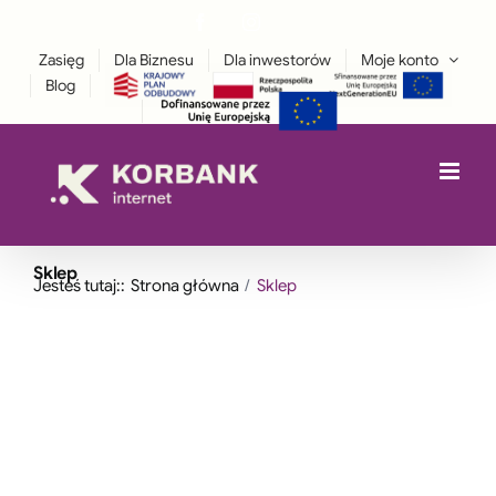
Przejdź
Facebook
Instagram
treści
LinkedIn
do
Zasięg
Dla Biznesu
Dla inwestorów
Moje konto
zawartości
Blog
Sklep
Jesteś tutaj::
Strona główna
Sklep