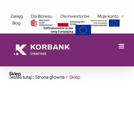
Przejdź
Facebook
Instagram
treści
LinkedIn
do
Zasięg
Dla Biznesu
Dla inwestorów
Moje konto
zawartości
Blog
Sklep
Jesteś tutaj::
Strona główna
Sklep