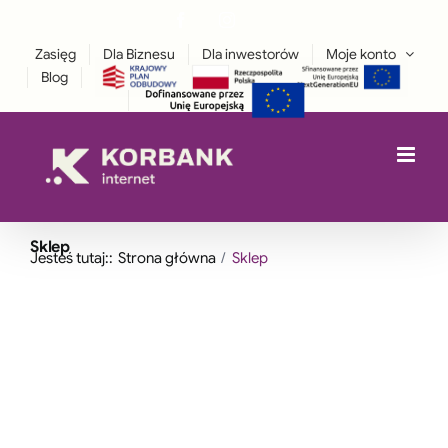
Przejdź
Facebook
Instagram
treści
LinkedIn
do
Zasięg
Dla Biznesu
Dla inwestorów
Moje konto
zawartości
Blog
Sklep
Jesteś tutaj::
Strona główna
Sklep