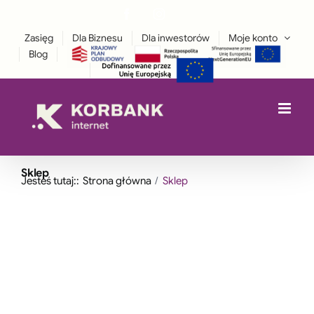
Przejdź
Facebook
Instagram
treści
LinkedIn
do
Zasięg
Dla Biznesu
Dla inwestorów
Moje konto
zawartości
Blog
Sklep
Jesteś tutaj::
Strona główna
Sklep