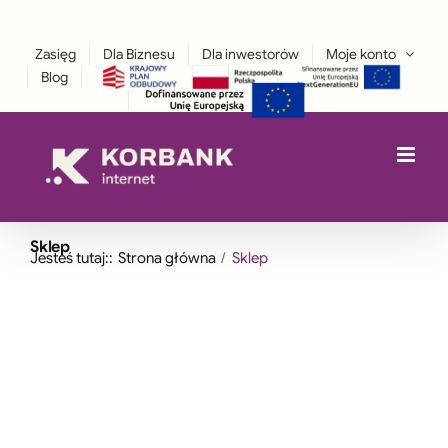
Przejdź
Facebook
Instagram
treści
LinkedIn
do
Zasięg
Dla Biznesu
Dla inwestorów
Moje konto
zawartości
Blog
Sklep
Jesteś tutaj::
Strona główna
Sklep