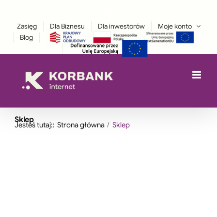
Przejdź
Facebook
Instagram
treści
LinkedIn
do
Zasięg
Dla Biznesu
Dla inwestorów
Moje konto
zawartości
Blog
Sklep
Jesteś tutaj::
Strona główna
Sklep