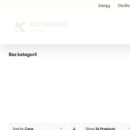
Przejdź
Zasięg
Dla Bi
Facebook
Instagram
LinkedIn
treści
do
zawartości
Bez kategorii
Sort by
Cena
Show
36 Products