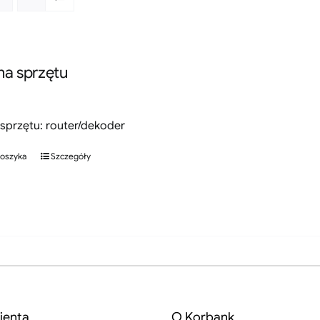
a sprzętu
sprzętu: router/dekoder
koszyka
Szczegóły
ienta
O Korbank