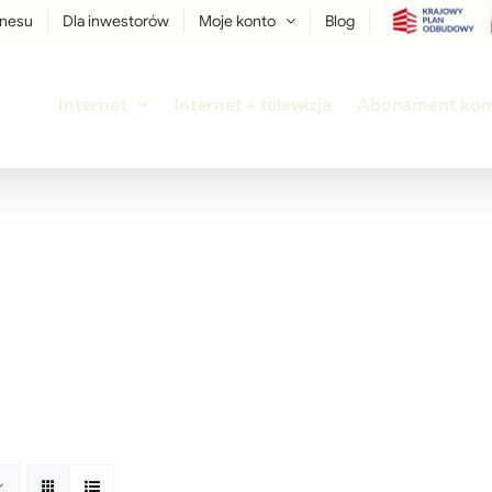
znesu
Dla inwestorów
Moje konto
Blog
Internet
Internet + telewizja
Abonament ko