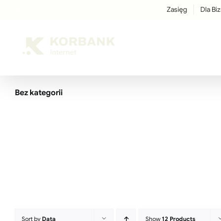
Przejdź
Zasięg
Dla Bi
Facebook
Instagram
LinkedIn
treści
do
zawartości
Bez kategorii
Sort by
Data
Show
12 Products