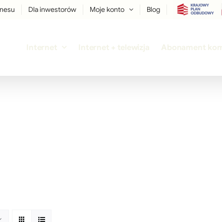
znesu
Dla inwestorów
Moje konto
Blog
Internet
Internet + telewizja
Abonament ko