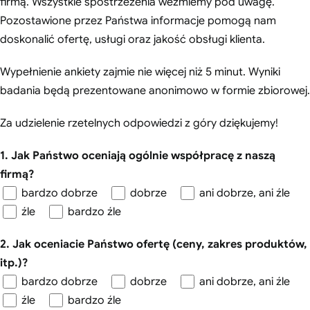
firmą. Wszystkie spostrzeżenia weźmiemy pod uwagę.
Pozostawione przez Państwa informacje pomogą nam
doskonalić ofertę, usługi oraz jakość obsługi klienta.
Wypełnienie ankiety zajmie nie więcej niż 5 minut. Wyniki
badania będą prezentowane anonimowo w formie zbiorowej.
Za udzielenie rzetelnych odpowiedzi z góry dziękujemy!
1. Jak Państwo oceniają ogólnie współpracę z naszą
firmą?
bardzo dobrze
dobrze
ani dobrze, ani źle
źle
bardzo źle
2. Jak oceniacie Państwo ofertę (ceny, zakres produktów,
itp.)?
bardzo dobrze
dobrze
ani dobrze, ani źle
źle
bardzo źle