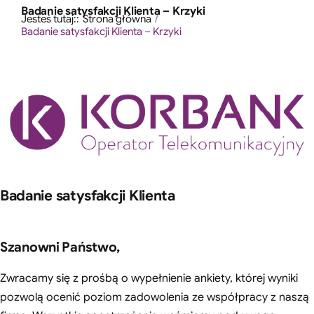
Przejdź
Badanie satysfakcji Klienta – Krzyki
treści
Jesteś tutaj::
Strona główna
do
Badanie satysfakcji Klienta – Krzyki
zawartości
Badanie satysfakcji Klienta
Szanowni Państwo,
Zwracamy się z prośbą o wypełnienie ankiety, której wyniki
pozwolą ocenić poziom zadowolenia ze współpracy z naszą