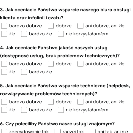
3. Jak oceniacie Państwo wsparcie naszego biura obsługi
klienta oraz infolinii i czatu?
bardzo dobrze
dobrze
ani dobrze, ani źle
źle
bardzo źle
nie korzystałam/em
4. Jak oceniacie Państwo jakość naszych usług
(dostępność usług, brak problemów technicznych)?
bardzo dobrze
dobrze
ani dobrze, ani źle
źle
bardzo źle
5. Jak oceniacie Państwo wsparcie techniczne (helpdesk,
rozwiązywanie problemów technicznych)?
bardzo dobrze
dobrze
ani dobrze, ani źle
źle
bardzo źle
nie korzystałam/em
6. Czy poleciliby Państwo nasze usługi znajomym?
zdecydowanie tak
raczej tak
ani tak, ani nie